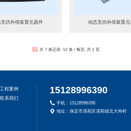
态无功补偿装置元器件
动态无功补偿装置元
[1]
共
7 条记录,
12 条 / 每页, 共
1 页
15128996390
工程案例
联系我们
手机：15128996390
地址：保定市清苑区清苑镇北大冉村